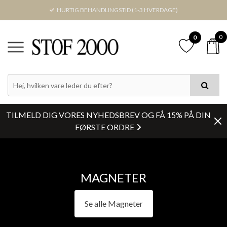
HURTIG BEHANDLINGSTID (1-3 HVERDAGE)
0
0
PRIS
LAGERSTATUS
TILMELD DIG VORES NYHEDSBREV OG FÅ 15% PÅ DIN
Nulstil
FØRSTE ORDRE
MAGNETER
Se alle Magneter