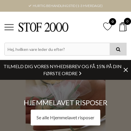
HURTIG BEHANDLINGSTID (1-3 HVERDAGE)
0
0
PRIS
FARVE
TILMELD DIG VORES NYHEDSBREV OG FÅ 15% PÅ DIN
LAGERSTATUS
FØRSTE ORDRE
BREDDE
HJEMMELAVET RISPOSER
Nulstil
Se alle Hjemmelavet risposer