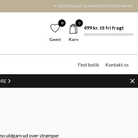
GRATIS FRAGT TIL PAKKESHOP OVER 499 KR.
0
0
499 kr. til fri fragt
Gemt
Kurv
Find butik
Kontakt os
DRE
no uldgarn ud over strømper