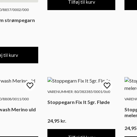
Tilføj til kurv
/8857/0002/000
um strømpegarn
j til kurv
VARENUMMER: 80/383385/0001/000
/8808/0011/000
VARENU
Stoppegarn Fix It 5gr. Fløde
wash Merino uld
Stopp
mele
24,95
kr.
24,9