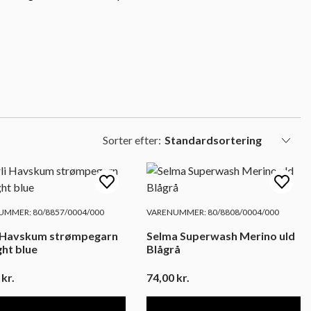
Sorter efter:
MMER: 80/8857/0004/000
VARENUMMER: 80/8808/0004/000
i Havskum strømpegarn
Selma Superwash Merino uld
ght blue
Blågrå
0
kr.
74,00
kr.