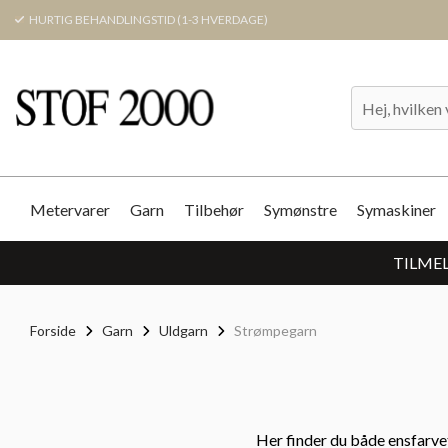
HURTIG BEHANDLINGSTID (1-3 HVERDAGE)
Metervarer
Garn
Tilbehør
Symønstre
Symaskiner
TILMEL
Forside
Garn
Uldgarn
Strømpegarn
Her finder du både ensfarv