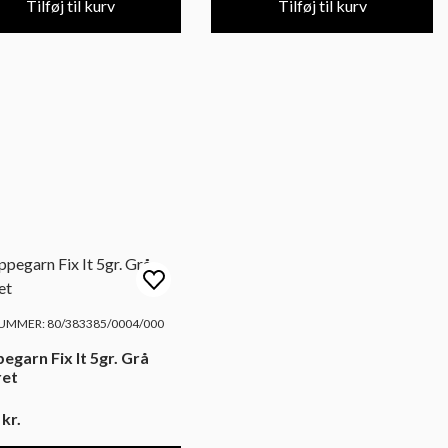
Tilføj til kurv
Tilføj til kurv
MMER: 80/383385/0004/000
egarn Fix It 5gr. Grå
ret
5
kr.