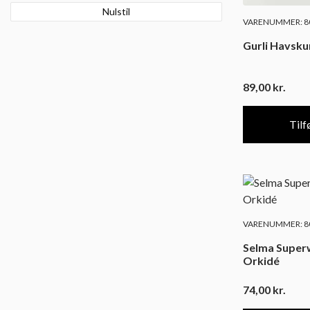
Nulstil
VARENUMMER: 80
Gurli Havsk
89,00
kr.
Tilfø
VARENUMMER: 80
Selma Super
Orkidé
74,00
kr.