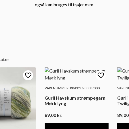
også kan bruges til trøjer m.m.
tater
VARENUMMER: 80/8857/0003/000
VARENU
Gurli Havskum strømpegarn
Gurl
Mørk lyng
Twili
89,00
kr.
89,0