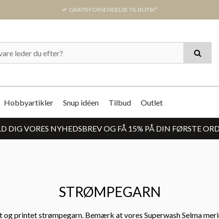
GRATIS FORSENDELSE TIL BUTIK*
Hobbyartikler
Snup idéen
Tilbud
Outlet
D DIG VORES NYHEDSBREV OG FÅ 15% PÅ DIN FØRSTE OR
STRØMPEGARN
et og printet strømpegarn. Bemærk at vores Superwash Selma meri