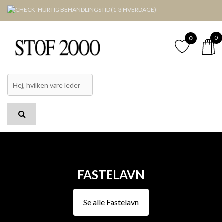
HURTIG BEHANDLINGSTID (1-3 HVERDAGE)
0
0
Pris
Farve
Kategorier
Lagerstatus
Bredde
Nulstil
FASTELAVN
Se alle Fastelavn