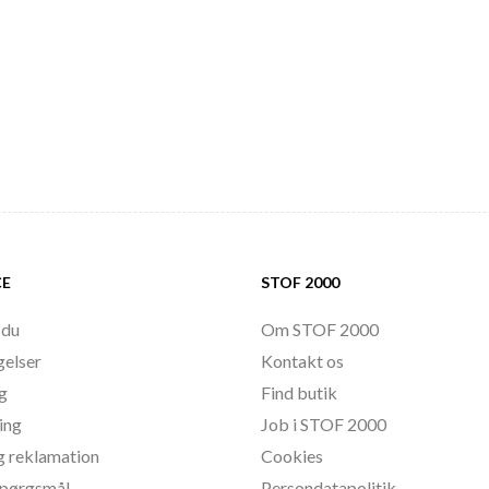
CE
STOF 2000
 du
Om STOF 2000
gelser
Kontakt os
ng
Find butik
ing
Job i STOF 2000
g reklamation
Cookies
 spørgsmål
Persondatapolitik