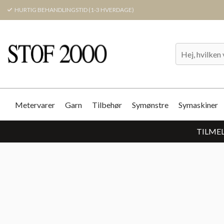
HURTIG BEHANDLINGSTID (1-3 HVERDAGE)
Metervarer
Garn
Tilbehør
Symønstre
Symaskiner
TILMEL