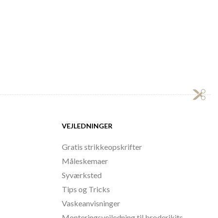
VEJLEDNINGER
Gratis strikkeopskrifter
Måleskemaer
Syværksted
Tips og Tricks
Vaskeanvisninger
Monteringsvejledning til broderikits