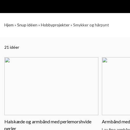
Hjem
»
Snup idéen
»
Hobbyprojekter
»
Smykker og hårpynt
21 idéer
Halskæde og armbånd med perlemorshvide
Armbånd med b
perler
Lav fine armbån