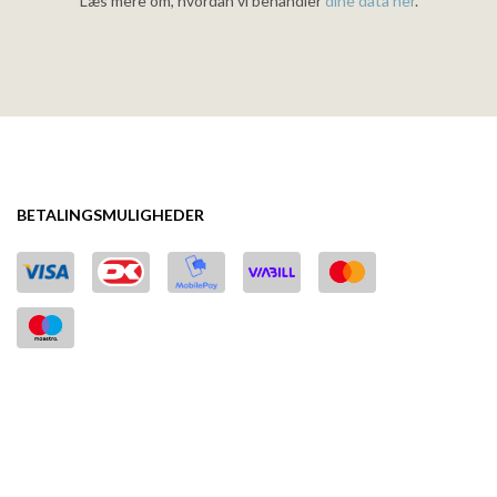
Læs mere om, hvordan vi behandler
dine data her
.
BETALINGSMULIGHEDER