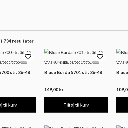
f 734 resultater
/0955/5700/000
VARENUMMER: 08/0951/5701/000
VARENU
5700 str. 36-48
Bluse Burda 5701 str. 36-48
Bluse
149,00
kr.
109,
j til kurv
Tilføj til kurv