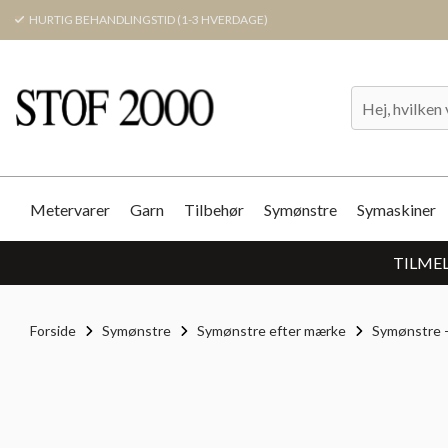
HURTIG BEHANDLINGSTID (1-3 HVERDAGE)
Metervarer
Garn
Tilbehør
Symønstre
Symaskiner
TILMEL
Forside
Symønstre
Symønstre efter mærke
Symønstre -