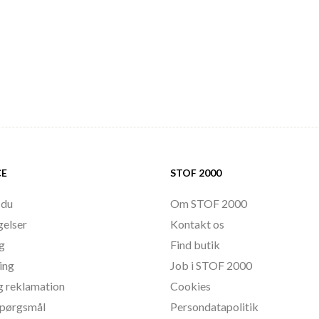
CE
STOF 2000
 du
Om STOF 2000
gelser
Kontakt os
ng
Find butik
ing
Job i STOF 2000
g reklamation
Cookies
 spørgsmål
Persondatapolitik