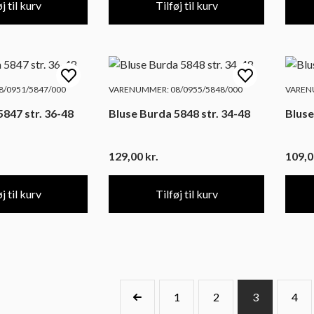
j til kurv
Tilføj til kurv
/0951/5847/000
VARENUMMER: 08/0955/5848/000
VARENU
5847 str. 36-48
Bluse Burda 5848 str. 34-48
Bluse
129,00
kr.
109,
j til kurv
Tilføj til kurv
1
2
3
4