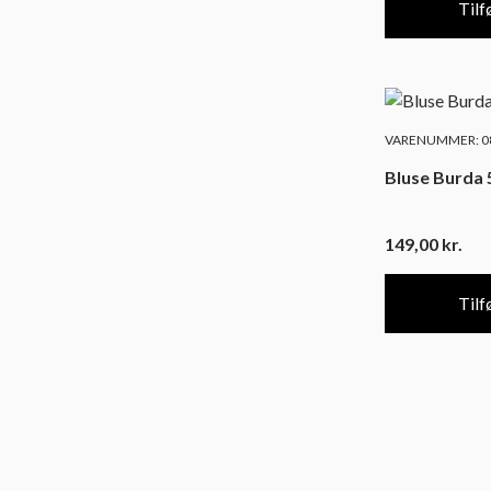
Tilfø
VARENUMMER: 08
Bluse Burda 
149,00
kr.
Tilfø