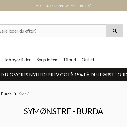
GRATIS FORSENDELSE TIL BUTIK*
Hobbyartikler
Snup idéen
Tilbud
Outlet
D DIG VORES NYHEDSBREV OG FÅ 15% PÅ DIN FØRSTE OR
 Burda
Side 3
SYMØNSTRE - BURDA