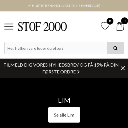
HURTIG BEHANDLINGSTID (1-3 HVERDAGE)
0
0
PRIS
FARVE
TILMELD DIG VORES NYHEDSBREV OG FÅ 15% PÅ DIN
LAGERSTATUS
FØRSTE ORDRE
Nulstil
LIM
Se alle Lim